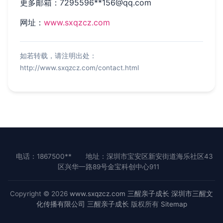
更多邮箱：7295596**
156@qq.com
网址：
www.sxqzcz.com
如若转载，请注明出处：
http://www.sxqzcz.com/contact.html
电话：1867500**
地址：深圳市宝安区新安街道海乐社区43
区兴华一路89号金宝科创中心911
Copyright © 2026
www.sxqzcz.com
三醒亲子成长
深圳市三醒文
化传播有限公司
三醒亲子成长
版权所有
Sitemap