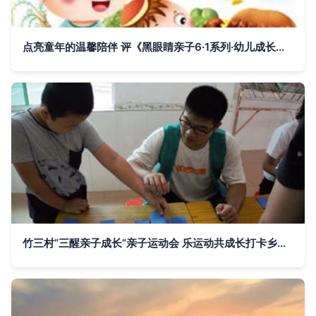
点亮童年的温馨陪伴 评《黑眼睛亲子6·1系列·幼儿成长第一书·宝宝天天认》套装共7册
竹三村“三醒亲子成长”亲子运动会 乐运动共成长打卡乡村新趣