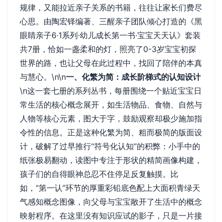
规律，又能拉近亲子关系的书籍，往往让家长们费尽
心思。由陶宏铎编著、三醒亲子团队倾心打造的《黑
眼睛亲子6·1系列·幼儿成长第一书·宝宝天天认》套装
共7册，恰如一盏柔和的灯，照亮了0-3岁宝宝初探
世界的路，也让父母在此过程中，找回了陪伴的本真
与慧心。\n\n
一、化繁为简：成长阶梯式的认知设计
\n这一套七册的系列丛书，每册围绕一个贴近宝宝日
常生活的核心概念展开，如生活物品、食物、自然与
人物等核心元素，图大于字，鼓励观察却极少施加指
令性的信息。正是这种化繁为简、粗而极简的版面设
计，破解了过早推行“符号化认知”的积弊：小手中的
纸张极易翻动，读图中专注于形状的精简画像构建，
孩子们的自得眼神总忍不住停足反复触摸。比
如，“第一认”环节的厚重彩铅底色配上大面积青绿天
气感知概念图像，向父母与宝宝敞开了生活中的概念
映射程序。在这里没有知识应试的影子，只是一片接