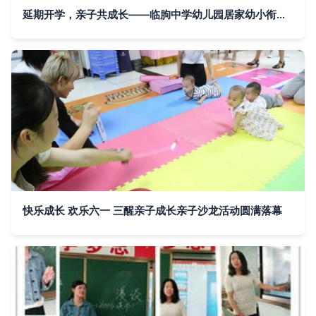
延期开学，亲子共成长——临朐中学幼儿园居家幼小衔接活动纪实之“三醒亲子成长”
快乐成长 欢乐六一 三醒亲子成长亲子沙龙活动圆满落幕