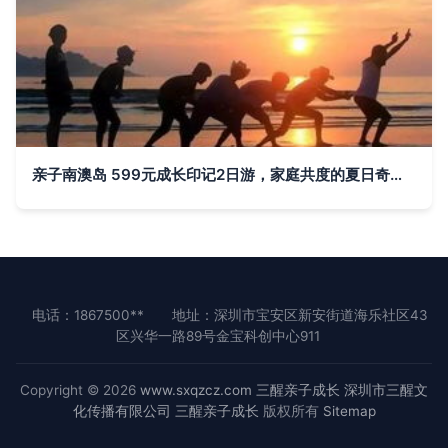
亲子南澳岛 599元成长印记2日游，家庭共度的夏日奇妙旅程
电话：1867500**
地址：深圳市宝安区新安街道海乐社区43
区兴华一路89号金宝科创中心911
Copyright © 2026
www.sxqzcz.com
三醒亲子成长
深圳市三醒文
化传播有限公司
三醒亲子成长
版权所有
Sitemap