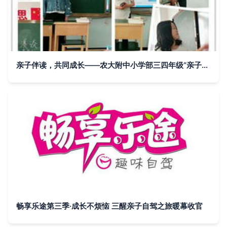
亲子伴读，共同成长——农大附中小学部三四年级“亲子阅读分享交流会”活动圆满举行
畅享乐途第三季·成长不烦恼 三醒亲子自驾之旅暖幕收官