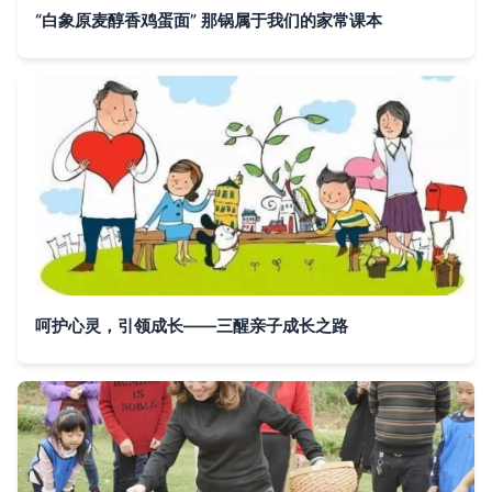
“白象原麦醇香鸡蛋面” 那锅属于我们的家常课本
呵护心灵，引领成长——三醒亲子成长之路