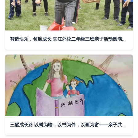
智造快乐，领航成长 夹江外校二年级三班亲子活动圆满落幕，共启“三醒”成长新篇章
三醒成长路 以树为喻，以书为伴，以画为窗——亲子共读与艺术启迪下的生命画卷