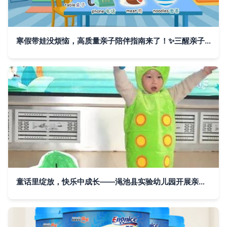
寒假带娃没烦恼，高质量亲子陪伴指南来了！✨三醒亲子成长
童话里绽放，快乐中成长——渑池县实验幼儿园开展亲子绘本讲读比赛