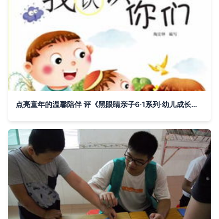
点亮童年的温馨陪伴 评《黑眼睛亲子6·1系列·幼儿成长第一书·宝宝天天认》套装共7册