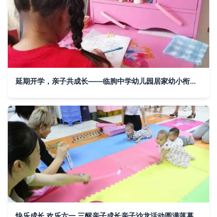
延期开学，亲子共成长——临朐中学幼儿园居家幼小衔接活动纪实之“三醒亲子成长”
快乐成长 欢乐六一 三醒亲子成长亲子沙龙活动圆满落幕