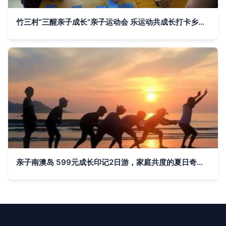
竹三村“三醒亲子成长”亲子运动会 乐运动共成长打卡乡村新趣
亲子南澳岛 599元成长印记2日游，家庭共度的夏日奇妙旅程